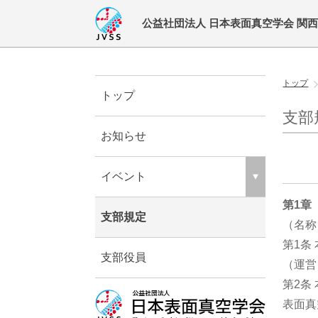
公益社団法人 日本表面真空学会 関
トップ
トップ
支部
お知らせ
イベント
第1章
支部規定
（名称
第1条
支部役員
（運営
第2条
表面真