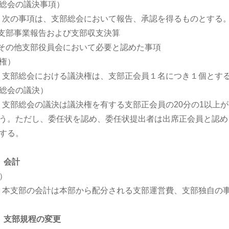
総会の議決事項）
条 次の事項は、支部総会において報告、承認を得るものとする
 支部事業報告および支部収支決算
 その他支部役員会において必要と認めた事項
権）
条 支部総会における議決権は、支部正会員１名につき１個とす
総会の議決）
条 支部総会の議決は議決権を有する支部正会員の20分の1以
う。ただし、委任状を認め、委任状提出者は出席正会員と認め
する。
 会計
）
条 本支部の会計は本部から配分される支部運営費、支部独自の
 支部規程の変更