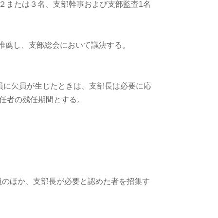
長２または３名、支部幹事および支部監査1名
を推薦し、支部総会において議決する。
員に欠員が生じたときは、支部長は必要に応
任者の残任期間とする。
員のほか、支部長が必要と認めた者を招集す