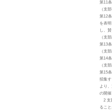
第11
（支部
第12
を表明
し、賛
（支部
第13
（支部
第14
（支部
第15
招集す
より、
の開催
2 支
ること