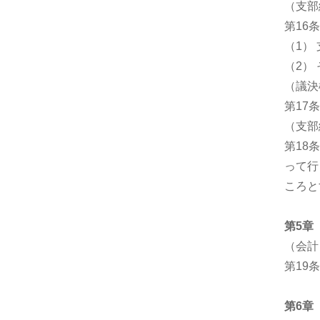
（支部
第16
（1）
（2）
（議決
第17
（支部
第18
って行
ころと
第5章
（会計
第19
第6章