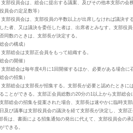
条 支部役員会は、総会に提出する議案、及びその他本支部の会
役員会の定足数等）
条 支部役員会は、支部役員の半数以上が出席しなければ議決す
した者、又は議決を委任した者は、出席者とみなす。支部役員
否同数のときは、支部長が決定する。
総会の構成）
条 支部総会は支部正会員をもって組織する。
総会の開催）
条 支部総会は毎年度4月に1回開催するほか、必要がある場合に
総会の招集）
条 支部総会は支部長が招集する。支部長が必要と認めたときに
ることができる。支部正会員総数の20分の1以上から支部総
支部総会の招集を提案された場合、支部長は速やかに臨時支部
日及び議事は支部役員会の議決を経て支部長が決定し、支部正
部長は、書面による招集通知の発出に代えて、支部役員会の承
ができる。