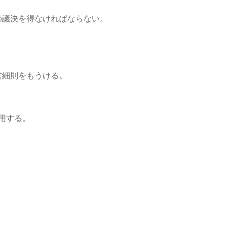
の議決を得なければならない。
営細則をもうける。
適用する。
。
。
。